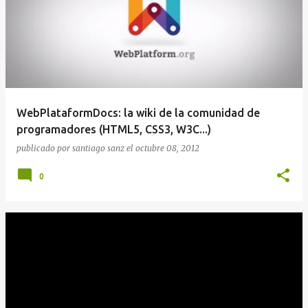
WebPlataformDocs: la wiki de la comunidad de
programadores (HTML5, CSS3, W3C...)
publicado por
santiago sanz
el
octubre 08, 2012
0