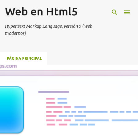
Web en Html5
Ir al contenido principal
HyperText Markup Language, versión 5 (Web
modernos)
PÁGINA PRINCIPAL
E
n
t
r
a
d
a
s