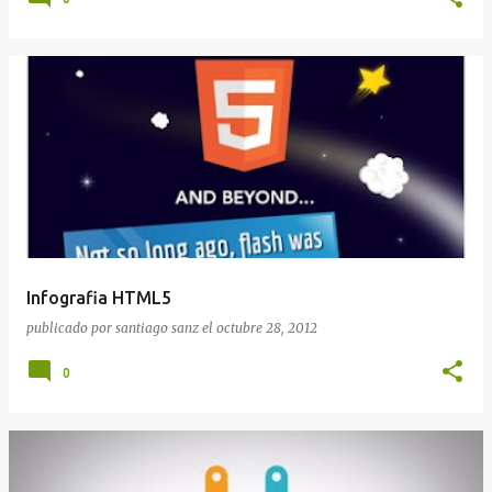
Infografia HTML5
publicado por
santiago sanz
el
octubre 28, 2012
0