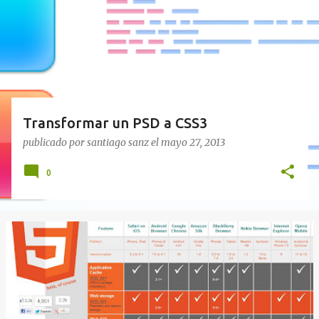
a
d
a
s
Transformar un PSD a CSS3
publicado por
santiago sanz
el
mayo 27, 2013
0