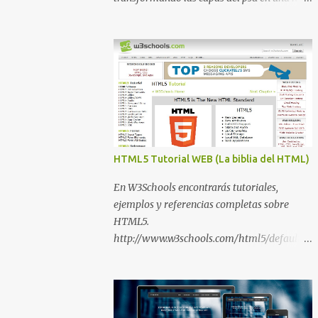
de estilo CSS3. La conversión es lenta, pero
podéis ver un vídeo y varias demostraciones
de su funcionamiento en la propia web que
demuestra un resultado muy aceptable.
HTML5 Tutorial WEB (La biblia del HTML)
En W3Schools encontrarás tutoriales,
ejemplos y referencias completas sobre
HTML5.
http://www.w3schools.com/html5/default.a
sp Muy Recomendado W3Schools Mapa del
sitio W3Schools tutoriales HTML y CSS
Tutorial HTML Tutorial de HTML 5 Tutorial
CSS Tutorial de CSS3 TCP / IP Tutorial XML