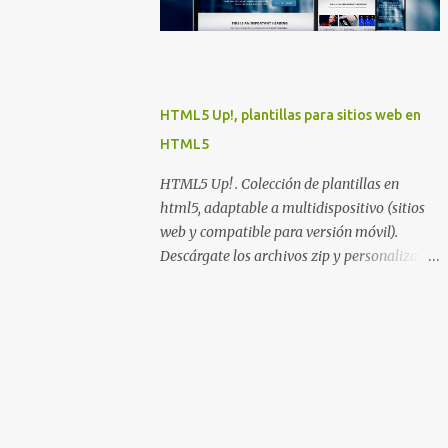
Idiomas Tutorial de XML DTD Tutorial
Tutorial de XML DOM Tutorial de XSL XSLT
Tutorial XSL-FO Tutorial Tutorial de XPath
Tutorial de XQuery Tutorial XLink XPointer
Tutorial Esquema Tutorial Tutorial de SOAP
HTML5 Up!, plantillas para sitios web en
WSDL Tutorial RDF Tutorial RSS Tutorial
HTML5
SVG Tutorial Explorador de secuencias de
comandos Tutorial de JavaScript Tutorial
HTML5 Up! . Colección de plantillas en
HTML DOM Tutorial de jQuery Tutorial
html5, adaptable a multidispositivo (sitios
DHTML Tutorial de VBScript Tutorial de
web y compatible para versión móvil).
AJAX JSON Tutorial Secuencias de comandos
Descárgate los archivos zip y personaliza su
del servidor Tutorial de SQL Tutorial de ASP
contenido a tu gusto, el código es simple,
Tutorial de ADO Tutorial de PHP Razor
sólo ocupa una página, y es fácilmente
Tutorial . NET Tutorial . NET Mobile
editable.
Tutorial Web Services Tutorial Multimedia
M...