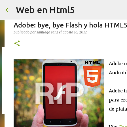
Web en Html5
Adobe: bye, bye Flash y hola HTML
publicado por
santiago sanz
el
agosto 16, 2012
Transformar un PSD a CSS3
Adobe r
publicado por
santiago sanz
el
mayo 27, 2013
ADOBE
PSD
W3C HT
Android
0
Adobe t
para cr
de plat