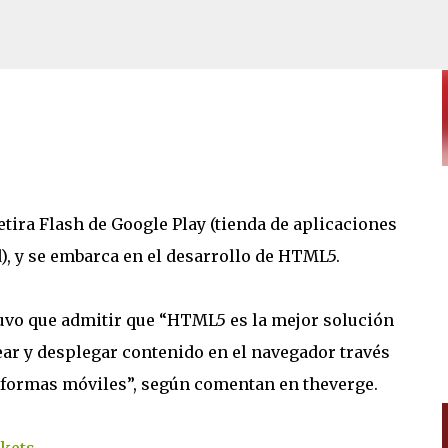
Ir al contenido principal
5
etira Flash de Google Play (tienda de aplicaciones
ML5 CS3
), y se embarca en el desarrollo de HTML5.
uvo que admitir que “HTML5 es la mejor solución
ear y desplegar contenido en el navegador través
aformas móviles”, según comentan en theverge.